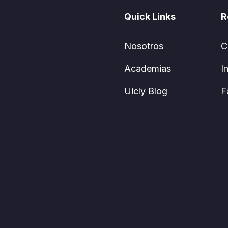
Quick Links
R
Nosotros
C
Academias
I
Uicly Blog
F