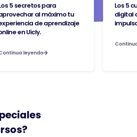
Los 5 secretos para
Los 5 c
aprovechar al máximo tu
digital
experiencia de aprendizaje
impulsa
online en Uicly.
Continu
Continua leyendo
speciales
ursos?