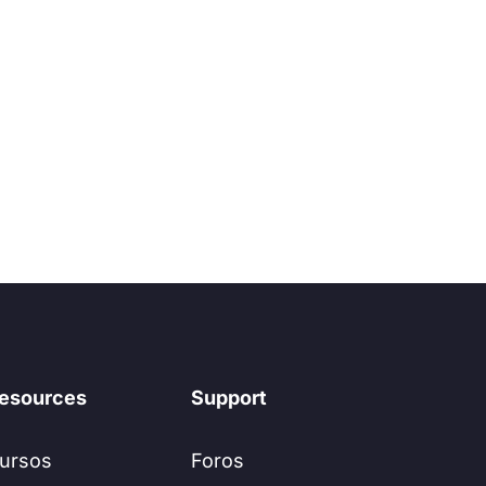
esources
Support
ursos
Foros