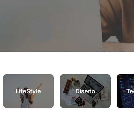
LifeStyle
Diseño
Te