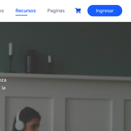
os
Recursos
Paginas
Ingresar
nza
 la