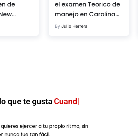
en de
el examen Teorico de
 New
manejo en Carolina
del Norte
By
Julio Herrera
lo que te gusta
Donde quieras.
ieres ejercer a tu propio ritmo, sin
r nunca fue tan fácil.