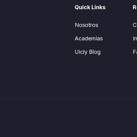
Quick Links
R
Nosotros
C
Academias
I
Uicly Blog
F