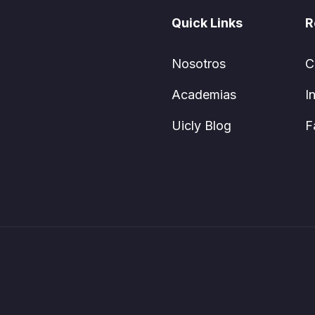
Quick Links
R
Nosotros
C
Academias
I
Uicly Blog
F