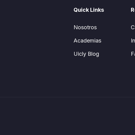
Quick Links
R
Nosotros
C
Academias
I
Uicly Blog
F