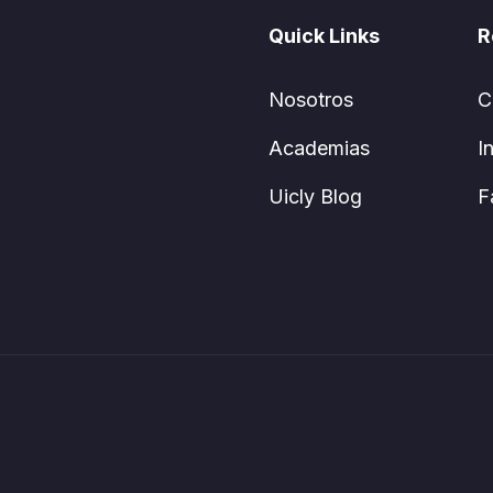
Quick Links
R
Nosotros
C
Academias
I
Uicly Blog
F