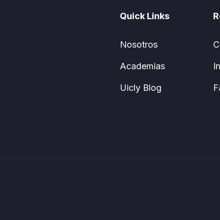
Quick Links
R
Nosotros
C
Academias
I
Uicly Blog
F