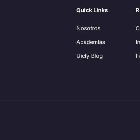
Quick Links
R
Nosotros
C
Academias
I
Uicly Blog
F