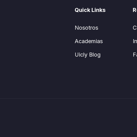
Quick Links
R
Nosotros
C
Academias
I
Uicly Blog
F