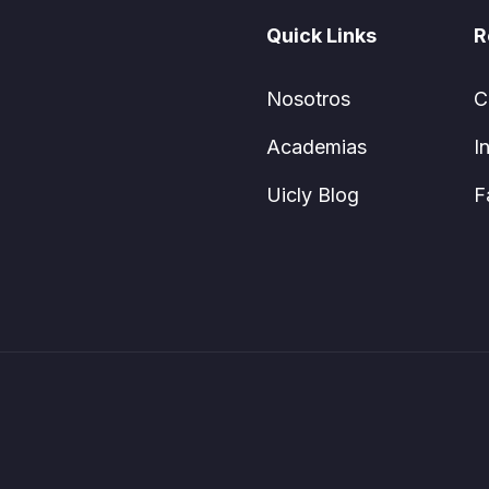
Quick Links
R
Nosotros
C
Academias
I
Uicly Blog
F