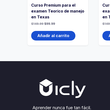
Curso Premium para el
Cur
examen Teorico de manejo
exa
en Texas
en 
$
149.99
$
99.99
$
149
Añadir al carrito
Aprender nunca fue tan fácil.