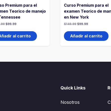
so Premium para el
Curso Premium para el
men Teorico de manejo
examen Teorico de man
Tennessee
en New York
.99
$
99.99
$
149.99
$
99.99
Añadir al carrito
Añadir al carrito
Quick Links
R
Nosotros
C