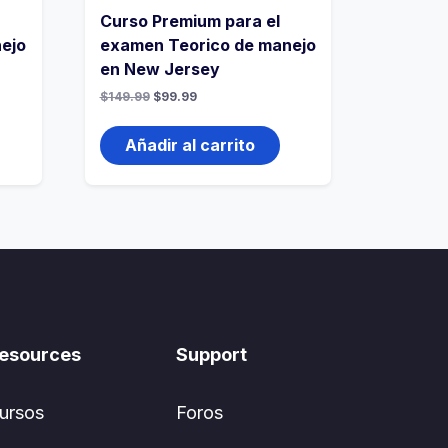
Curso Premium para el
ejo
examen Teorico de manejo
en New Jersey
$
149.99
$
99.99
Añadir al carrito
esources
Support
ursos
Foros