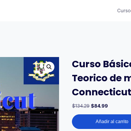
Curso
Curso Básic
Teorico de 
Connecticu
$
134.29
$
84.99
Añadir al carrito