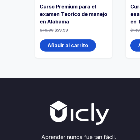
Curso Premium para el
Cur
examen Teorico de manejo
exa
en Alabama
en 
$
79.99
$
59.99
$
149
Añadir al carrito
Aprender nunca fue tan fácil.