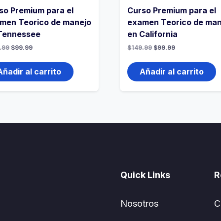
so Premium para el
Curso Premium para el
men Teorico de manejo
examen Teorico de man
Tennessee
en California
.99
$
99.99
$
149.99
$
99.99
Añadir al carrito
Añadir al carrito
Quick Links
R
Nosotros
C