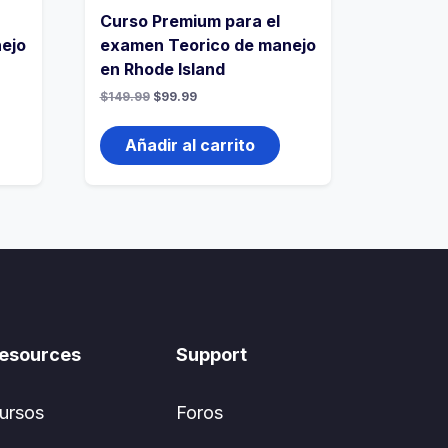
Curso Premium para el
ejo
examen Teorico de manejo
en Rhode Island
$
149.99
$
99.99
Añadir al carrito
esources
Support
ursos
Foros