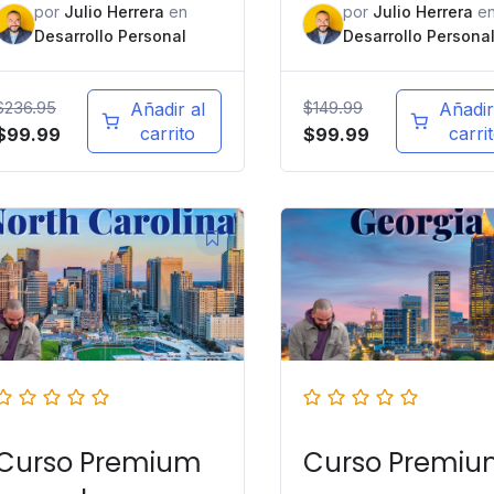
por
Julio Herrera
en
por
Julio Herrera
e
Desarrollo Personal
Desarrollo Persona
$
236.95
$
149.99
Añadir al
Añadir
carrito
carri
$
99.99
$
99.99
Curso Premium
Curso Premi