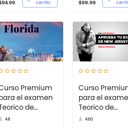
carrito
carri
$
94.99
$
99.99
Curso Premium
Curso Premi
para el examen
para el exam
Teorico de
Teorico de
manejo en
manejo en N
48
460
Florida
Jersey