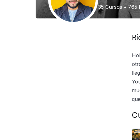
35
Cursos
•
765
E
Bi
Hol
otr
lle
You
muc
que
C