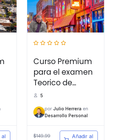
um
Curso Premium
para el examen
Teorico de
manejo en
5
Tennessee
n
por
Julio Herrera
en
l
Desarrollo Personal
$
149.99
 al
Añadir al