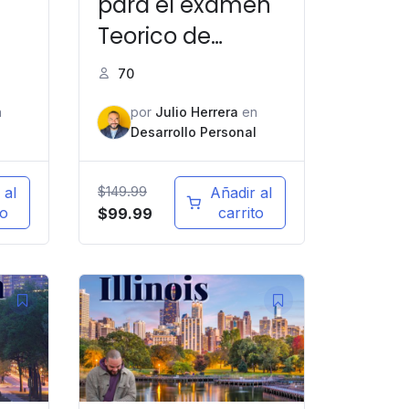
para el examen
Teorico de
manejo en New
70
York
n
por
Julio Herrera
en
l
Desarrollo Personal
$
149.99
 al
Añadir al
to
carrito
$
99.99