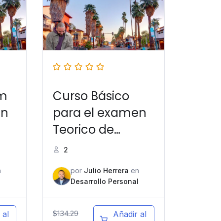
um
Curso Básico
en
para el examen
Teorico de
manejo en
2
California
n
por
Julio Herrera
en
l
Desarrollo Personal
$
134.29
 al
Añadir al