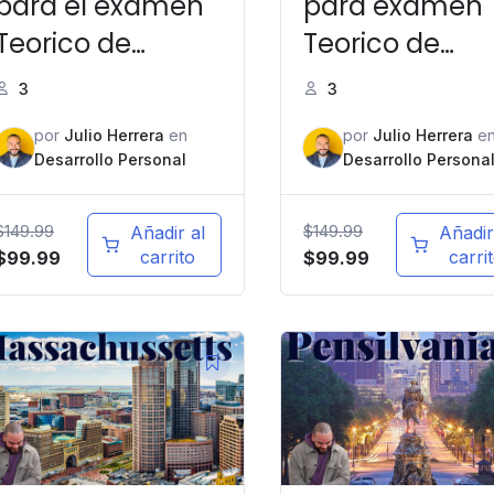
para el examen
para examen
Teorico de
Teorico de
manejo en
manejo en
3
3
Carolina del
Georgia
por
Julio Herrera
en
por
Julio Herrera
e
Norte
Desarrollo Personal
Desarrollo Persona
$
149.99
$
149.99
Añadir al
Añadir
carrito
carri
$
99.99
$
99.99