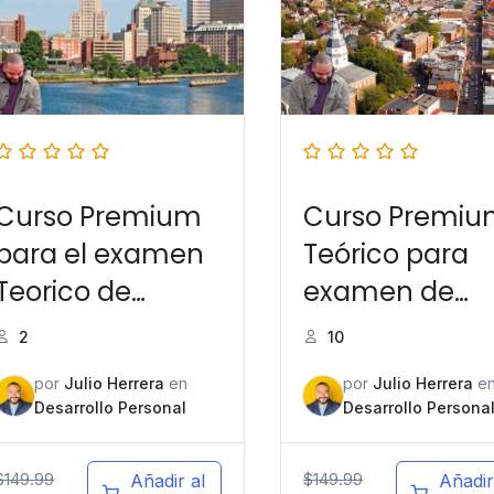
Curso Premium
Curso Premi
para el examen
Teórico para
Teorico de
examen de
manejo en
manejo
2
10
Rhode Island
Maryland
por
Julio Herrera
en
por
Julio Herrera
e
Desarrollo Personal
Desarrollo Persona
$
149.99
$
149.99
Añadir al
Añadir