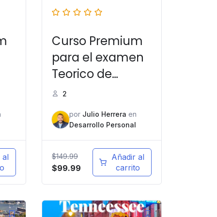
um
Curso Premium
para el examen
Teorico de
manejo en
2
Illinois
n
por
Julio Herrera
en
l
Desarrollo Personal
$
149.99
 al
Añadir al
to
carrito
$
99.99