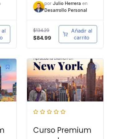
n
por
Julio Herrera
en
l
Desarrollo Personal
$
134.29
 al
Añadir al
to
carrito
$
84.99
um
Curso Premium