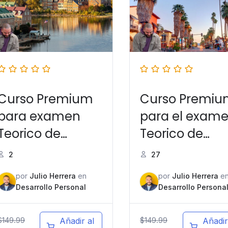
Curso Premium
Curso Premi
para examen
para el exam
Teorico de
Teorico de
manejo en
manejo en
2
27
Virginia
California
por
Julio Herrera
en
por
Julio Herrera
e
Desarrollo Personal
Desarrollo Persona
$
149.99
$
149.99
Añadir al
Añadir