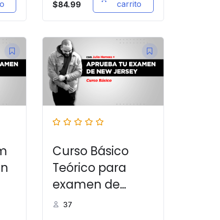
to
carrito
$
84.99
um
Curso Básico
en
Teórico para
examen de
ew
manejo en New
37
Jersey