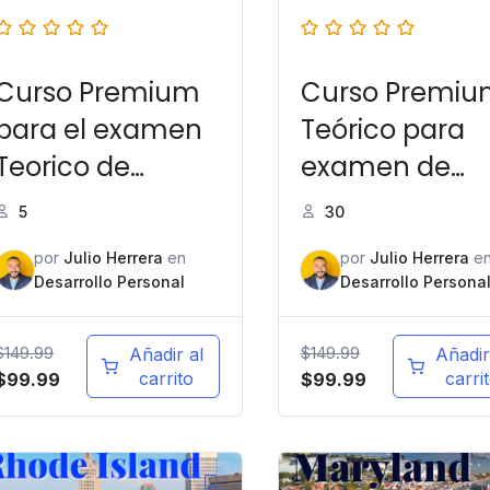
Curso Premium
Curso Premi
para el examen
Teórico para
Teorico de
examen de
manejo en
manejo
5
30
Massachusetts
Pensilvania
por
Julio Herrera
en
por
Julio Herrera
e
Desarrollo Personal
Desarrollo Persona
$
149.99
$
149.99
Añadir al
Añadir
carrito
carri
$
99.99
$
99.99